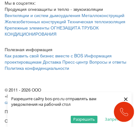
Мы в соцсетях:
Продукция огнезащиты и тепло - звукоизоляции
Вентиляции и систем дымоудаления
Металлоконструкций
Железобетонных конструкций
Техническая теплоизоляция
Крепежные элементы
ОГНЕЗАЩИТА ТРУБОК
КОНДИЦИОНИРОВАНИЯ
Полезная информация
Как развить свой бизнес вместе с BOS
Информация
проектировщикам
Доставка
Пресс-центр
Вопросы и ответы
Политика конфиденциальности
© 2011 - 2026 ООО
«Базальтовые Огнезащитные Системы»
Карта
×
Разрешите сайту bos-pro.ru отправлять вам
сайта
уведомления на рабочий стол
Продвижение сайта
«Legend Group»
Позвоните нам
Разрешить
Запретить
Создание сайта «
ARTKLEN
»
Меню