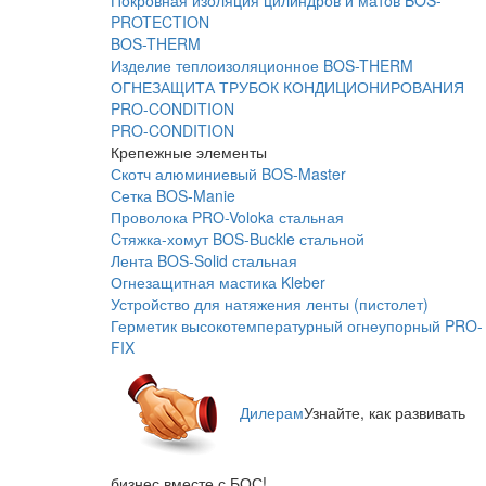
Покровная изоляция цилиндров и матов BOS-
PROTECTION
BOS-THERM
Изделие теплоизоляционное BOS-THERM
ОГНЕЗАЩИТА ТРУБОК КОНДИЦИОНИРОВАНИЯ
PRO-CONDITION
PRO-CONDITION
Крепежные элементы
Скотч алюминиевый BOS-Master
Сетка BOS-Manie
Проволока PRO-Voloka стальная
Cтяжка-хомут BOS-Buckle стальной
Лента BOS-Solid стальная
Огнезащитная мастика Kleber
Устройство для натяжения ленты (пистолет)
Герметик высокотемпературный огнеупорный PRO-
FIX
Дилерам
Узнайте, как развивать
бизнес вместе с БОС!