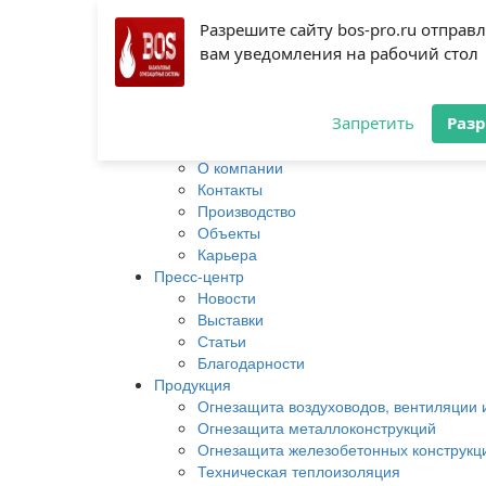
Разрешите сайту bos-pro.ru отправ
Производитель конструктив
вам уведомления на рабочий стол
теплоизоляции
Главная
Запретить
Раз
О нас
Главная
О компании
Контакты
Производство
Объекты
Карьера
Пресс-центр
Новости
Выставки
Статьи
Благодарности
Продукция
Огнезащита воздуховодов, вентиляции
Огнезащита металлоконструкций
Огнезащита железобетонных конструкц
Техническая теплоизоляция