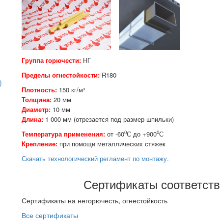
Группа горючести:
НГ
Пределы огнестойкости:
R180
)
Плотность:
150 кг/м³
Толщина:
20 мм
Диаметр:
10 мм
Длина:
1 000 мм (отрезается
под размер шпильки)
0
0
Температура применения:
от -60
С до +900
С
Крепление:
при помощи металлических стяжек
Скачать технологический регламент по монтажу
.
Сертификаты соответст
Сертификаты на негорючесть, огнестойкость
Все сертификаты