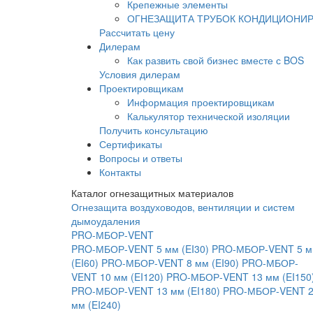
Крепежные элементы
ОГНЕЗАЩИТА ТРУБОК КОНДИЦИОНИ
Рассчитать цену
Дилерам
Как развить свой бизнес вместе с BOS
Условия дилерам
Проектировщикам
Информация проектировщикам
Калькулятор технической изоляции
Получить консультацию
Сертификаты
Вопросы и ответы
Контакты
Каталог огнезащитных материалов
Огнезащита воздуховодов, вентиляции и систем
дымоудаления
PRO-МБОР-VENT
PRO-МБОР-VENT 5 мм (EI30)
PRO-МБОР-VENT 5 
(EI60)
PRO-МБОР-VENT 8 мм (EI90)
PRO-МБОР-
VENT 10 мм (EI120)
PRO-МБОР-VENT 13 мм (EI150
PRO-МБОР-VENT 13 мм (EI180)
PRO-МБОР-VENT 
мм (EI240)