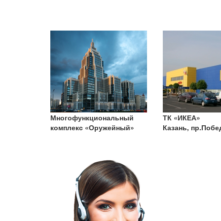
льный
ТК «ИКЕА»
ТЦ «Леруа Мерл
ейный»
Казань, пр.Победы, 141
Казань, Амирхан