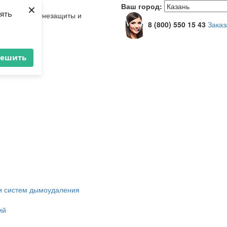
×
Ваш город:
лять
ных систем огнезащиты и
8 (800) 550 15 43
Заказ
решить
 и систем дымоудаления
ий