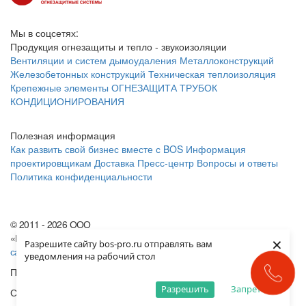
Мы в соцсетях:
Продукция огнезащиты и тепло - звукоизоляции
Вентиляции и систем дымоудаления
Металлоконструкций
Железобетонных конструкций
Техническая теплоизоляция
Крепежные элементы
ОГНЕЗАЩИТА ТРУБОК
КОНДИЦИОНИРОВАНИЯ
Полезная информация
Как развить свой бизнес вместе с BOS
Информация
проектировщикам
Доставка
Пресс-центр
Вопросы и ответы
Политика конфиденциальности
© 2011 - 2026 ООО
«Базальтовые Огнезащитные Системы»
Карта
×
Разрешите сайту bos-pro.ru отправлять вам
сайта
уведомления на рабочий стол
Продвижение сайта
«Legend Group»
Разрешить
Запретить
Создание сайта «
ARTKLEN
»